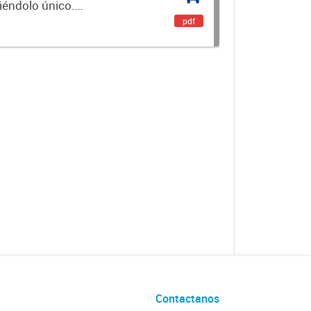
ciéndolo único.
encial. Es un...
pdf
Contactanos