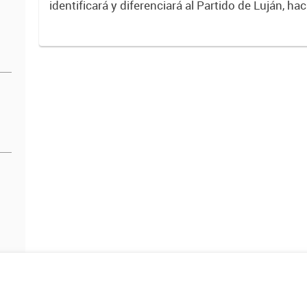
identificará y diferenciará al Partido de Luján, ha
Expresa su identidad, sus fortalezas y todo su pot