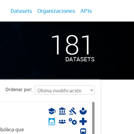
Datasets
Organizaciones
APIs
181
DATASETS
Ordenar por
mbólica que