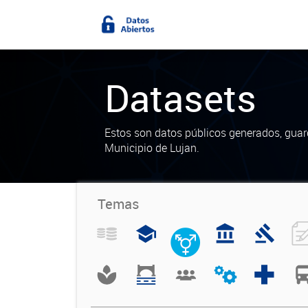
Datasets
Estos son datos públicos generados, guar
Municipio de Lujan.
Temas