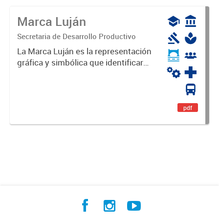
Marca Luján
Secretaria de Desarrollo Productivo
La Marca Luján es la representación
gráfica y simbólica que identificará
y diferenciará al Partido de Luján,
haciéndolo único. Expresa su
identidad, sus fortalezas y todo su
potencial. Es un...
pdf