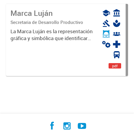
Marca Luján
Secretaria de Desarrollo Productivo
La Marca Luján es la representación
gráfica y simbólica que identificará
y diferenciará al Partido de Luján,
haciéndolo único. Expresa su
identidad, sus fortalezas y todo su
potencial. Es un...
pdf