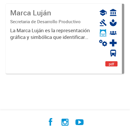
Marca Luján
Secretaria de Desarrollo Productivo
La Marca Luján es la representación
gráfica y simbólica que identificará
y diferenciará al Partido de Luján,
haciéndolo único. Expresa su
identidad, sus fortalezas y todo su
potencial. Es un...
pdf