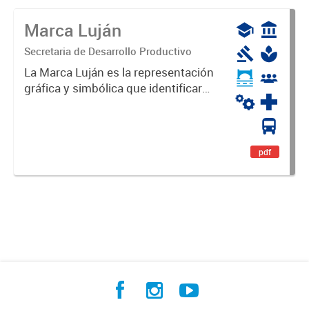
Marca Luján
Secretaria de Desarrollo Productivo
La Marca Luján es la representación
gráfica y simbólica que identificará
y diferenciará al Partido de Luján,
haciéndolo único. Expresa su
identidad, sus fortalezas y todo su
potencial. Es un...
pdf