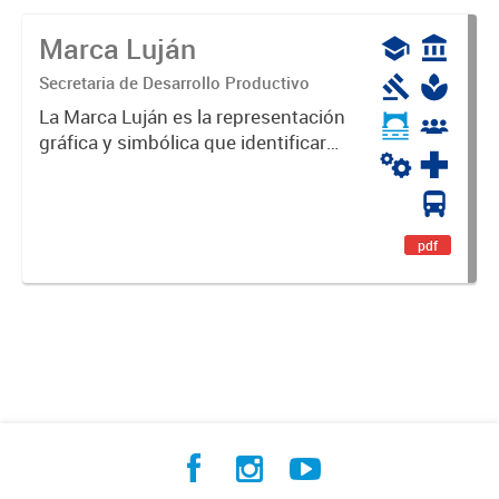
Marca Luján
Secretaria de Desarrollo Productivo
La Marca Luján es la representación
gráfica y simbólica que identificará
y diferenciará al Partido de Luján,
haciéndolo único. Expresa su
identidad, sus fortalezas y todo su
potencial. Es un...
pdf