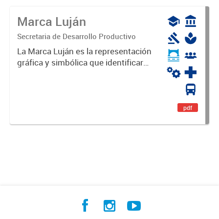
Marca Luján
Secretaria de Desarrollo Productivo
La Marca Luján es la representación
gráfica y simbólica que identificará
y diferenciará al Partido de Luján,
haciéndolo único. Expresa su
identidad, sus fortalezas y todo su
potencial. Es un...
pdf