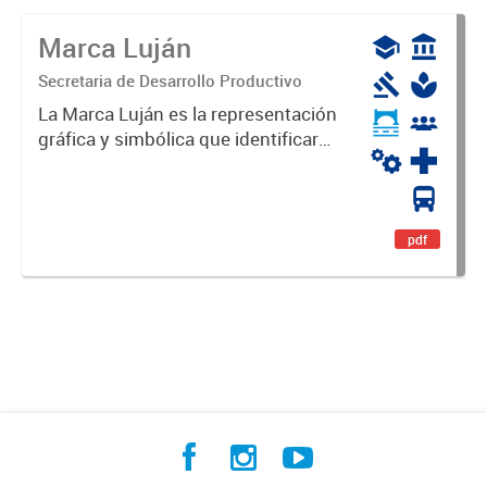
Marca Luján
Secretaria de Desarrollo Productivo
La Marca Luján es la representación
gráfica y simbólica que identificará
y diferenciará al Partido de Luján,
haciéndolo único. Expresa su
identidad, sus fortalezas y todo su
potencial. Es un...
pdf