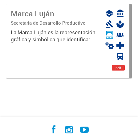
Marca Luján
Secretaria de Desarrollo Productivo
La Marca Luján es la representación
gráfica y simbólica que identificará
y diferenciará al Partido de Luján,
haciéndolo único. Expresa su
identidad, sus fortalezas y todo su
potencial. Es un...
pdf