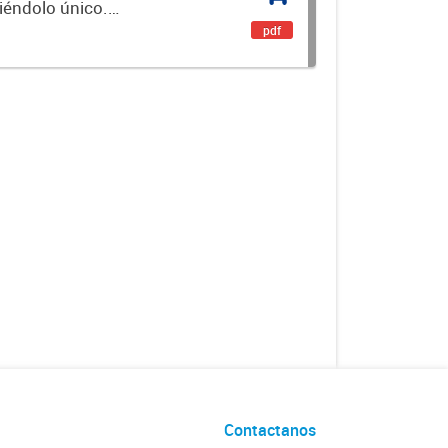
ciéndolo único.
encial. Es un...
pdf
Contactanos