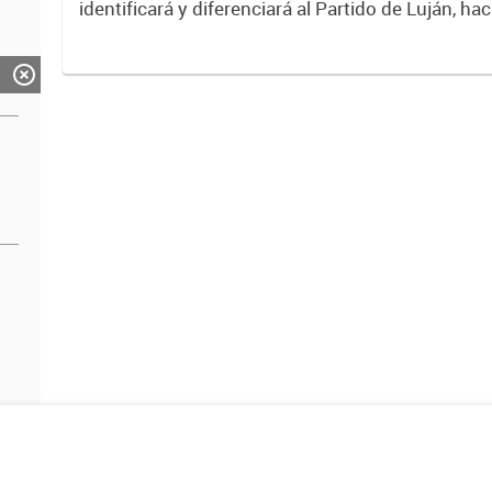
identificará y diferenciará al Partido de Luján, ha
Expresa su identidad, sus fortalezas y todo su pot