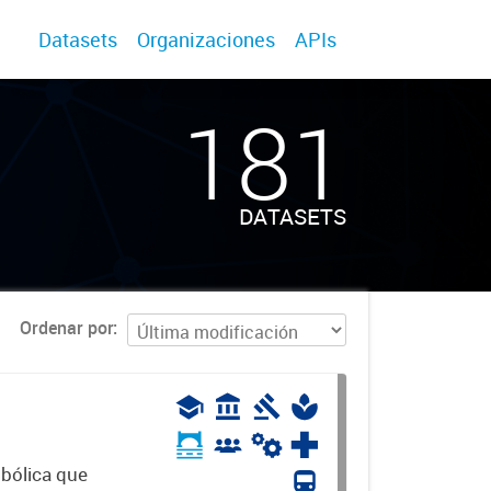
Datasets
Organizaciones
APIs
181
DATASETS
Ordenar por
mbólica que