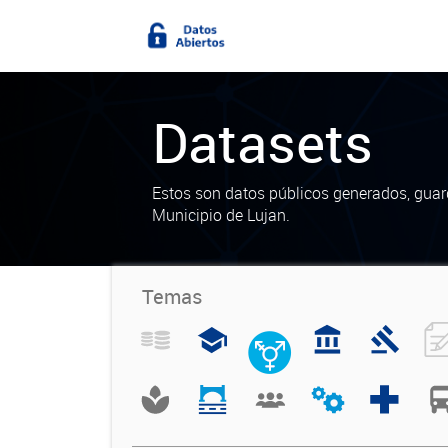
Datasets
Estos son datos públicos generados, guar
Municipio de Lujan.
Temas