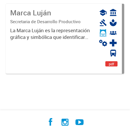
Marca Luján
Secretaria de Desarrollo Productivo
La Marca Luján es la representación
gráfica y simbólica que identificará
y diferenciará al Partido de Luján,
haciéndolo único. Expresa su
identidad, sus fortalezas y todo su
potencial. Es un...
pdf