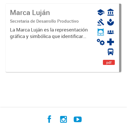
Marca Luján
Secretaria de Desarrollo Productivo
La Marca Luján es la representación
gráfica y simbólica que identificará
y diferenciará al Partido de Luján,
haciéndolo único. Expresa su
identidad, sus fortalezas y todo su
potencial. Es un...
pdf