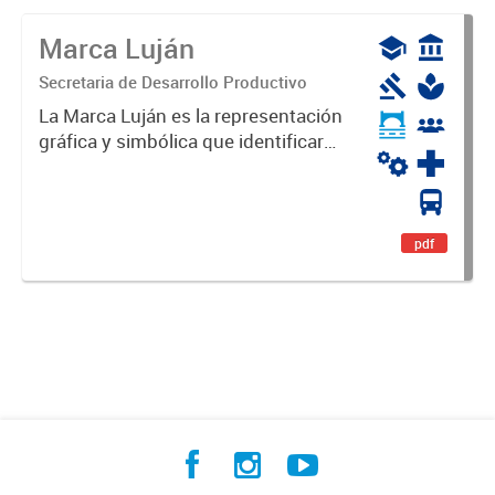
Marca Luján
Secretaria de Desarrollo Productivo
La Marca Luján es la representación
gráfica y simbólica que identificará
y diferenciará al Partido de Luján,
haciéndolo único. Expresa su
identidad, sus fortalezas y todo su
potencial. Es un...
pdf