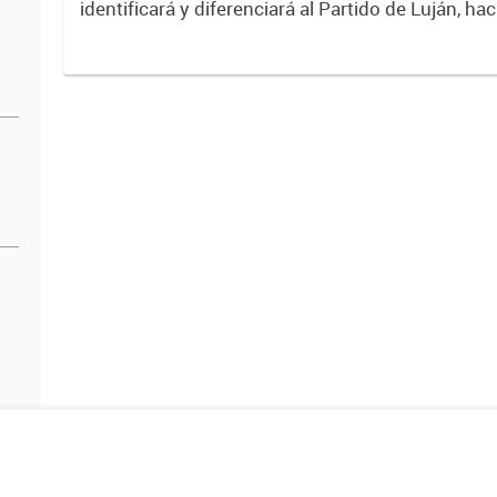
identificará y diferenciará al Partido de Luján, ha
Expresa su identidad, sus fortalezas y todo su pot