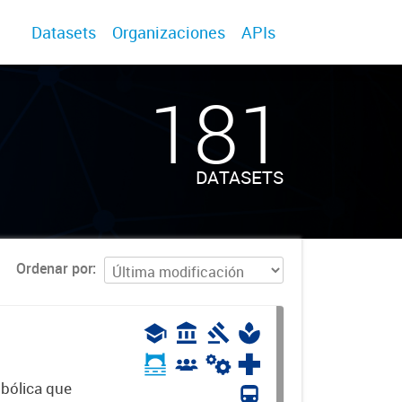
Datasets
Organizaciones
APIs
181
DATASETS
Ordenar por
mbólica que