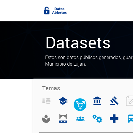
Datasets
Estos son datos públicos generados, guar
Municipio de Lujan.
Temas