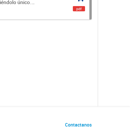
ciéndolo único.
encial. Es un...
pdf
Contactanos