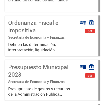
Ordenanza Fiscal e
Impositiva
pdf
Secretaría de Economía y Finanzas.
Definen las determinación,
interpretación, liquidación,
fiscalización, pago, exenciones,
aplicación de multas, recargos e
Presupuesto Municipal
intereses de las obligaciones
fiscales del Municipio de Luján.
2023
pdf
Secretaría de Economía y Finanzas
Presupuesto de gastos y recursos
de la Administración Pública
Municipal para el ejercicio 2023.
Aprobado por Ordenanza Municipal