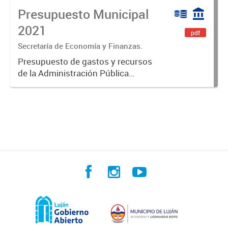
Presupuesto Municipal
N° 8005.
2021
pdf
Secretaría de Economía y Finanzas.
Presupuesto de gastos y recursos
de la Administración Pública
Municipal para el ejercicio 2021.
(Prorrogado en el 2022 mediante
Decreto 1/2022).