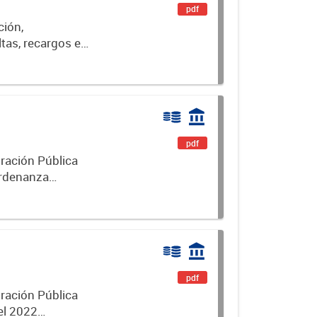
pdf
ción,
ltas, recargos e
pio de Luján.
pdf
ración Pública
Ordenanza
pdf
ración Pública
el 2022