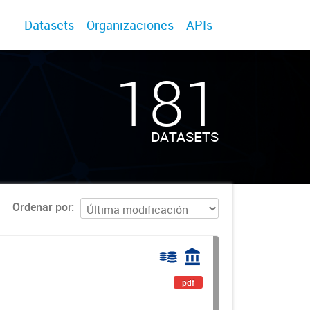
Datasets
Organizaciones
APIs
181
DATASETS
Ordenar por
pdf