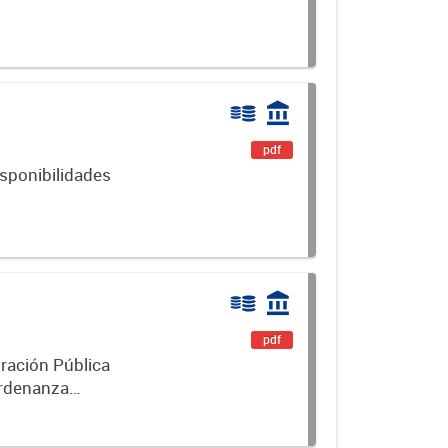
pdf
isponibilidades
pdf
ración Pública
Ordenanza