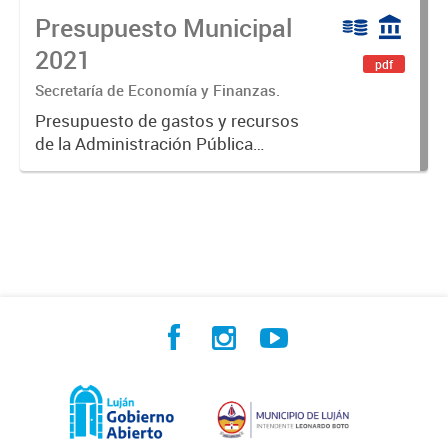
Presupuesto Municipal
N° 8005.
2021
pdf
Secretaría de Economía y Finanzas.
Presupuesto de gastos y recursos
de la Administración Pública
Municipal para el ejercicio 2021.
(Prorrogado en el 2022 mediante
Decreto 1/2022).