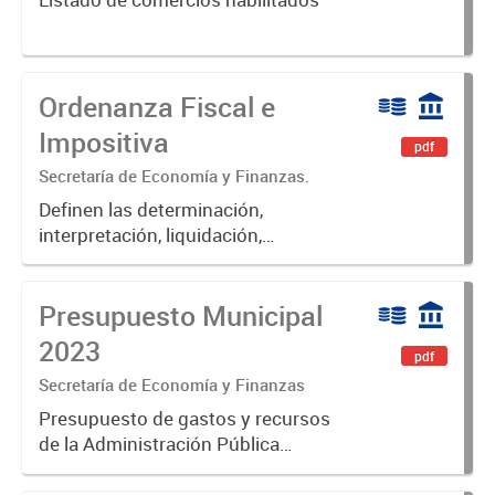
Ordenanza Fiscal e
Impositiva
pdf
Secretaría de Economía y Finanzas.
Definen las determinación,
interpretación, liquidación,
fiscalización, pago, exenciones,
aplicación de multas, recargos e
Presupuesto Municipal
intereses de las obligaciones
fiscales del Municipio de Luján.
2023
pdf
Secretaría de Economía y Finanzas
Presupuesto de gastos y recursos
de la Administración Pública
Municipal para el ejercicio 2023.
Aprobado por Ordenanza Municipal