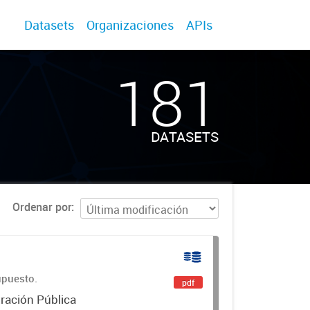
Datasets
Organizaciones
APIs
181
DATASETS
Ordenar por
upuesto.
pdf
ración Pública