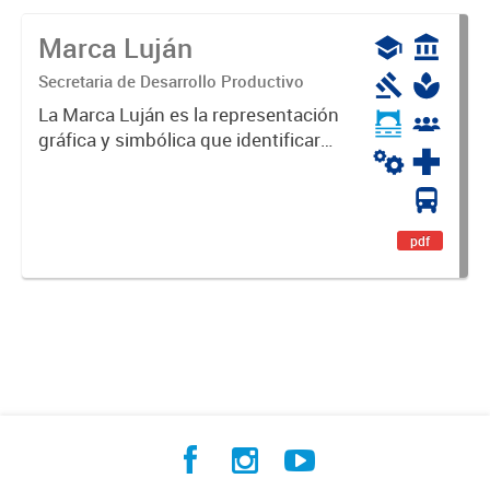
Marca Luján
Secretaria de Desarrollo Productivo
La Marca Luján es la representación
gráfica y simbólica que identificará
y diferenciará al Partido de Luján,
haciéndolo único. Expresa su
identidad, sus fortalezas y todo su
potencial. Es un...
pdf