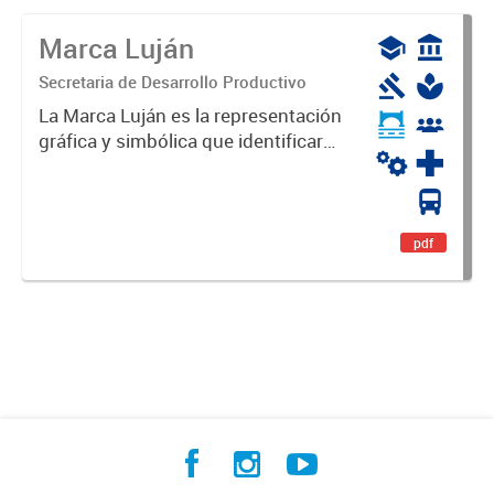
Marca Luján
Secretaria de Desarrollo Productivo
La Marca Luján es la representación
gráfica y simbólica que identificará
y diferenciará al Partido de Luján,
haciéndolo único. Expresa su
identidad, sus fortalezas y todo su
potencial. Es un...
pdf