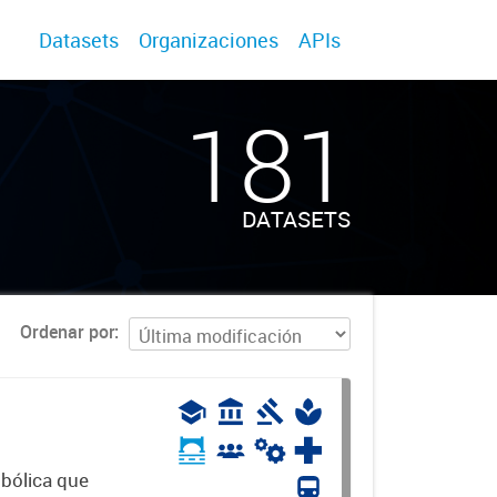
Datasets
Organizaciones
APIs
181
DATASETS
Ordenar por
mbólica que