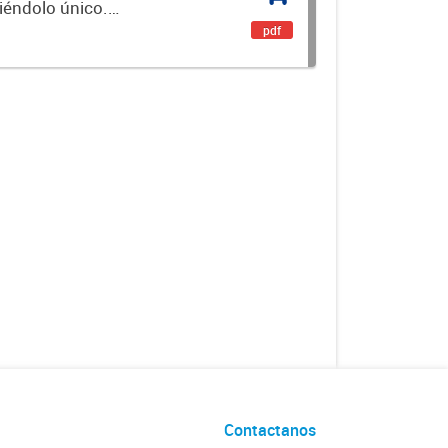
ciéndolo único.
encial. Es un...
pdf
Contactanos