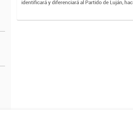
identificará y diferenciará al Partido de Luján, ha
Expresa su identidad, sus fortalezas y todo su pot