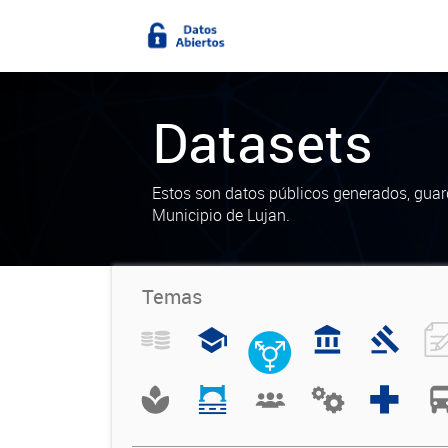
Datasets
Estos son datos públicos generados, guar
Municipio de Lujan.
Temas