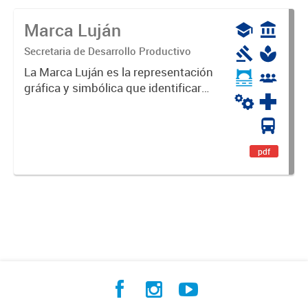
Marca Luján
Secretaria de Desarrollo Productivo
La Marca Luján es la representación
gráfica y simbólica que identificará
y diferenciará al Partido de Luján,
haciéndolo único. Expresa su
identidad, sus fortalezas y todo su
potencial. Es un...
pdf