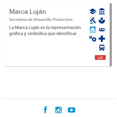
Marca Luján
Secretaria de Desarrollo Productivo
La Marca Luján es la representación
gráfica y simbólica que identificará
y diferenciará al Partido de Luján,
haciéndolo único. Expresa su
identidad, sus fortalezas y todo su
potencial. Es un...
pdf