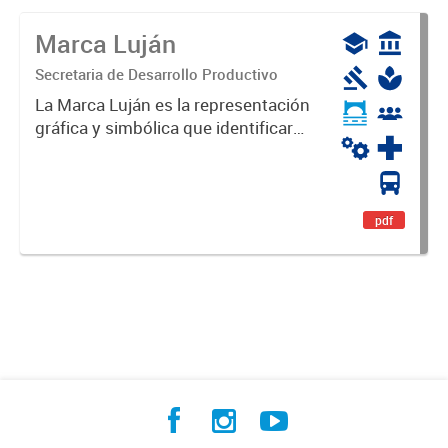
Marca Luján
Secretaria de Desarrollo Productivo
La Marca Luján es la representación
gráfica y simbólica que identificará
y diferenciará al Partido de Luján,
haciéndolo único. Expresa su
identidad, sus fortalezas y todo su
potencial. Es un...
pdf