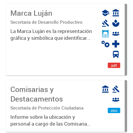
Marca Luján
Secretaria de Desarrollo Productivo
La Marca Luján es la representación
gráfica y simbólica que identificará
y diferenciará al Partido de Luján,
haciéndolo único. Expresa su
identidad, sus fortalezas y todo su
potencial. Es un...
pdf
Comisarias y
Destacamentos
Secretaría de Protección Ciudadana
otro
Informe sobre la ubicación y
personal a cargo de las Comisarias
y Destacamentos del Partido de