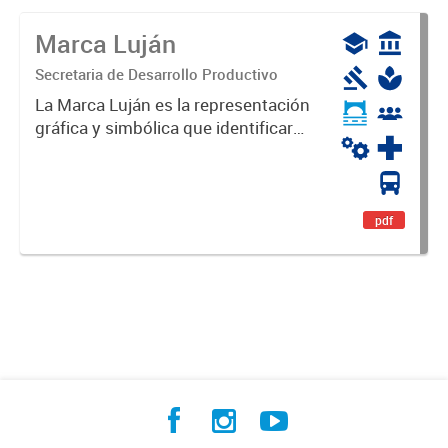
Marca Luján
Secretaria de Desarrollo Productivo
La Marca Luján es la representación
gráfica y simbólica que identificará
y diferenciará al Partido de Luján,
haciéndolo único. Expresa su
identidad, sus fortalezas y todo su
potencial. Es un...
pdf