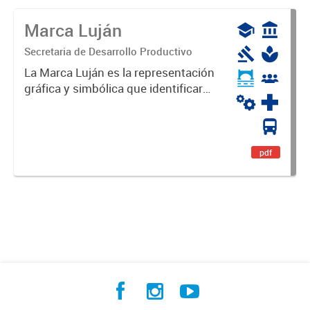
Marca Luján
Secretaria de Desarrollo Productivo
La Marca Luján es la representación
gráfica y simbólica que identificará
y diferenciará al Partido de Luján,
haciéndolo único. Expresa su
identidad, sus fortalezas y todo su
potencial. Es un...
pdf