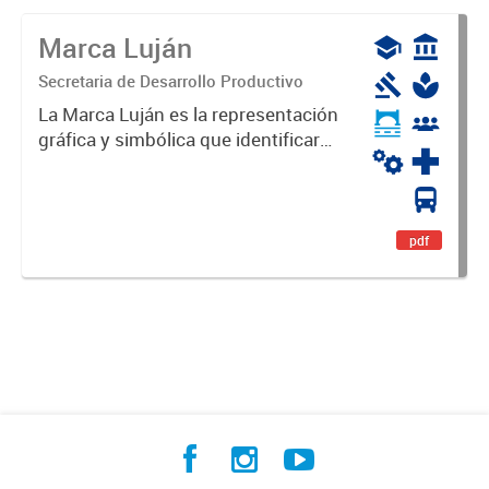
Marca Luján
Secretaria de Desarrollo Productivo
La Marca Luján es la representación
gráfica y simbólica que identificará
y diferenciará al Partido de Luján,
haciéndolo único. Expresa su
identidad, sus fortalezas y todo su
potencial. Es un...
pdf