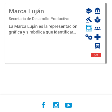
Marca Luján
Secretaria de Desarrollo Productivo
La Marca Luján es la representación
gráfica y simbólica que identificará
y diferenciará al Partido de Luján,
haciéndolo único. Expresa su
identidad, sus fortalezas y todo su
potencial. Es un...
pdf