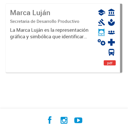
Marca Luján
Secretaria de Desarrollo Productivo
La Marca Luján es la representación
gráfica y simbólica que identificará
y diferenciará al Partido de Luján,
haciéndolo único. Expresa su
identidad, sus fortalezas y todo su
potencial. Es un...
pdf