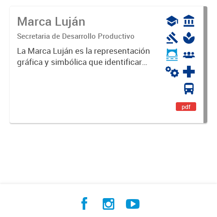
Marca Luján
Secretaria de Desarrollo Productivo
La Marca Luján es la representación
gráfica y simbólica que identificará
y diferenciará al Partido de Luján,
haciéndolo único. Expresa su
identidad, sus fortalezas y todo su
potencial. Es un...
pdf