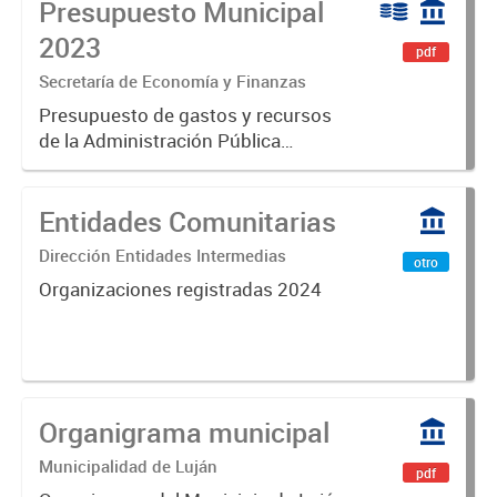
Presupuesto Municipal
2023
pdf
Secretaría de Economía y Finanzas
Presupuesto de gastos y recursos
de la Administración Pública
Municipal para el ejercicio 2023.
Aprobado por Ordenanza Municipal
Entidades Comunitarias
N° 8005.
Dirección Entidades Intermedias
otro
Organizaciones registradas 2024
Organigrama municipal
Municipalidad de Luján
pdf