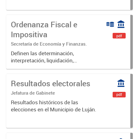
Ordenanza Fiscal e
Impositiva
pdf
Secretaría de Economía y Finanzas.
Definen las determinación,
interpretación, liquidación,
fiscalización, pago, exenciones,
aplicación de multas, recargos e
Resultados electorales
intereses de las obligaciones
fiscales del Municipio de Luján.
Jefatura de Gabinete
pdf
Resultados históricos de las
elecciones en el Municipio de Luján.