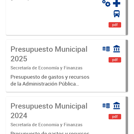
y diferenciará al Partido de Luján,
haciéndolo único. Expresa su
identidad, sus fortalezas y todo su
potencial. Es un...
pdf
Presupuesto Municipal
2025
pdf
Secretaría de Economía y Finanzas
Presupuesto de gastos y recursos
de la Administración Pública
Municipal para el ejercicio 2025.
Aprobado por Ordenanza N°8725
Presupuesto Municipal
2024
pdf
Secretaría de Economia y Finanzas
Presupuesto de gastos y recursos