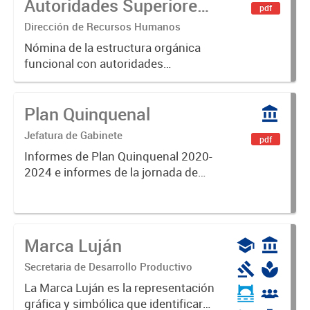
Autoridades Superiores
pdf
del Departamento
Dirección de Recursos Humanos
Ejecutivo Marzo 2026
Nómina de la estructura orgánica
funcional con autoridades
superiores del departamento
ejecutivo
Plan Quinquenal
Jefatura de Gabinete
pdf
Informes de Plan Quinquenal 2020-
2024 e informes de la jornada de
Co- Creación para la elaboración del
segundo Plan Quinquenal 2025-
2029.
Marca Luján
Secretaria de Desarrollo Productivo
La Marca Luján es la representación
gráfica y simbólica que identificará