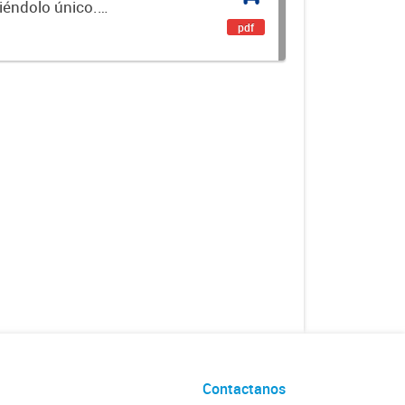
ciéndolo único.
encial. Es un...
pdf
Contactanos