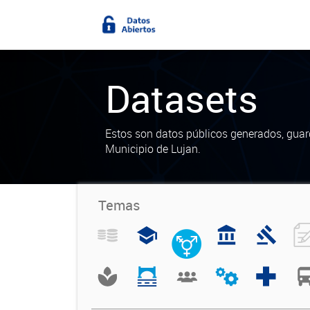
Datasets
Estos son datos públicos generados, guar
Municipio de Lujan.
Temas