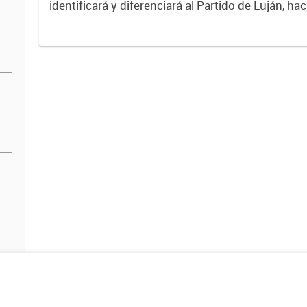
identificará y diferenciará al Partido de Luján, ha
Expresa su identidad, sus fortalezas y todo su pot