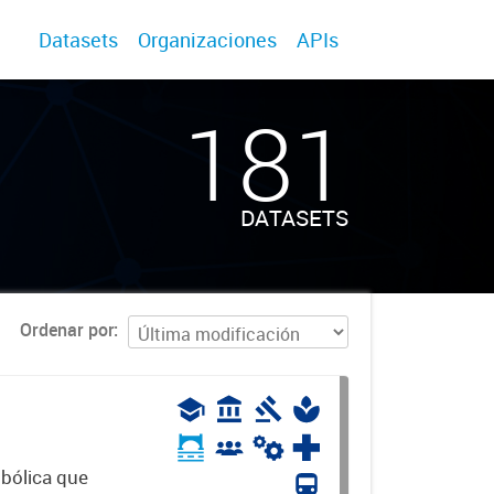
Datasets
Organizaciones
APIs
181
DATASETS
Ordenar por
mbólica que