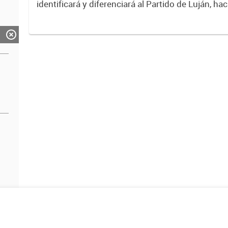
identificará y diferenciará al Partido de Luján, ha
Expresa su identidad, sus fortalezas y todo su pot