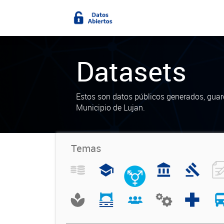
Datasets
Estos son datos públicos generados, guar
Municipio de Lujan.
Temas