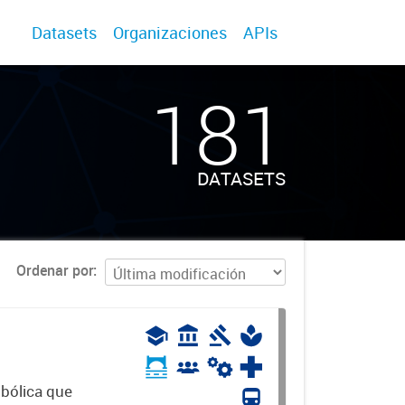
Datasets
Organizaciones
APIs
181
DATASETS
Ordenar por
mbólica que