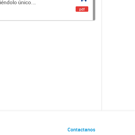
ciéndolo único.
encial. Es un...
pdf
Contactanos