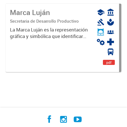
Marca Luján
Secretaria de Desarrollo Productivo
La Marca Luján es la representación
gráfica y simbólica que identificará
y diferenciará al Partido de Luján,
haciéndolo único. Expresa su
identidad, sus fortalezas y todo su
potencial. Es un...
pdf