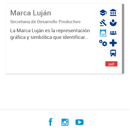
Marca Luján
Secretaria de Desarrollo Productivo
La Marca Luján es la representación
gráfica y simbólica que identificará
y diferenciará al Partido de Luján,
haciéndolo único. Expresa su
identidad, sus fortalezas y todo su
potencial. Es un...
pdf