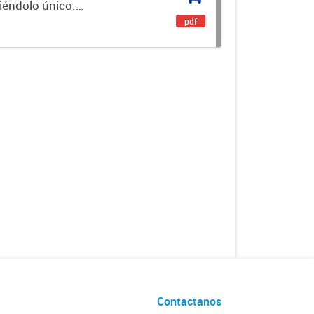
ciéndolo único.
encial. Es un...
pdf
Contactanos