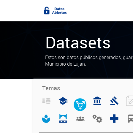
Datasets
Estos son datos públicos generados, guar
Municipio de Lujan.
Temas