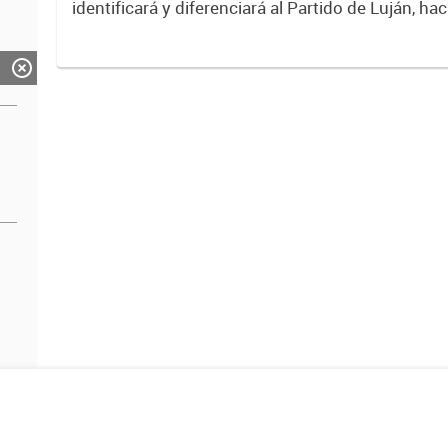
identificará y diferenciará al Partido de Luján, ha
Expresa su identidad, sus fortalezas y todo su pot