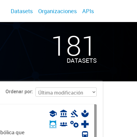
Datasets
Organizaciones
APIs
181
DATASETS
Ordenar por
mbólica que