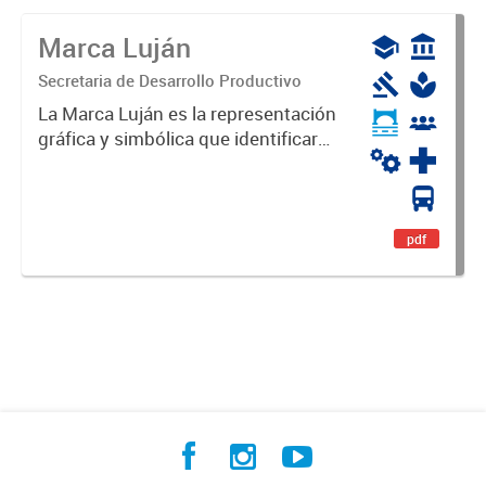
Marca Luján
Secretaria de Desarrollo Productivo
La Marca Luján es la representación
gráfica y simbólica que identificará
y diferenciará al Partido de Luján,
haciéndolo único. Expresa su
identidad, sus fortalezas y todo su
potencial. Es un...
pdf