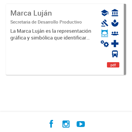
Marca Luján
Secretaria de Desarrollo Productivo
La Marca Luján es la representación
gráfica y simbólica que identificará
y diferenciará al Partido de Luján,
haciéndolo único. Expresa su
identidad, sus fortalezas y todo su
potencial. Es un...
pdf