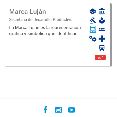
Marca Luján
Secretaria de Desarrollo Productivo
La Marca Luján es la representación
gráfica y simbólica que identificará
y diferenciará al Partido de Luján,
haciéndolo único. Expresa su
identidad, sus fortalezas y todo su
potencial. Es un...
pdf