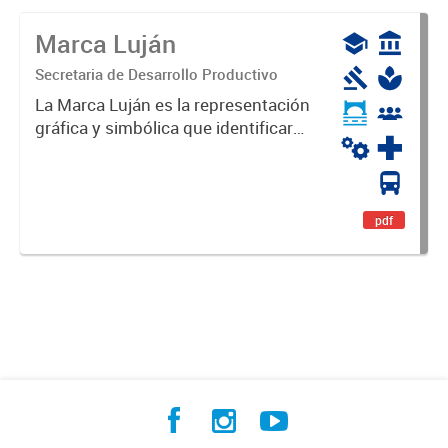
Marca Luján
Secretaria de Desarrollo Productivo
La Marca Luján es la representación
gráfica y simbólica que identificará
y diferenciará al Partido de Luján,
haciéndolo único. Expresa su
identidad, sus fortalezas y todo su
potencial. Es un...
pdf