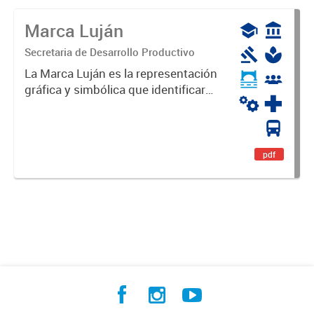
Marca Luján
Secretaria de Desarrollo Productivo
La Marca Luján es la representación
gráfica y simbólica que identificará
y diferenciará al Partido de Luján,
haciéndolo único. Expresa su
identidad, sus fortalezas y todo su
potencial. Es un...
pdf