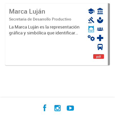
Marca Luján
Secretaria de Desarrollo Productivo
La Marca Luján es la representación
gráfica y simbólica que identificará
y diferenciará al Partido de Luján,
haciéndolo único. Expresa su
identidad, sus fortalezas y todo su
potencial. Es un...
pdf