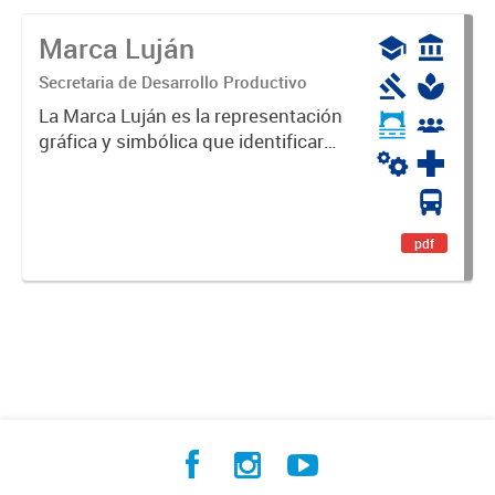
Marca Luján
Secretaria de Desarrollo Productivo
La Marca Luján es la representación
gráfica y simbólica que identificará
y diferenciará al Partido de Luján,
haciéndolo único. Expresa su
identidad, sus fortalezas y todo su
potencial. Es un...
pdf