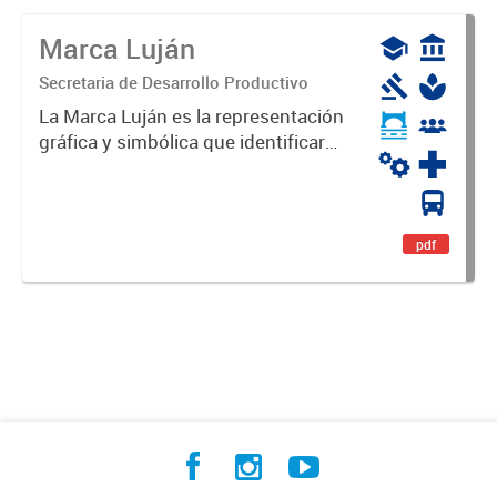
Marca Luján
Secretaria de Desarrollo Productivo
La Marca Luján es la representación
gráfica y simbólica que identificará
y diferenciará al Partido de Luján,
haciéndolo único. Expresa su
identidad, sus fortalezas y todo su
potencial. Es un...
pdf