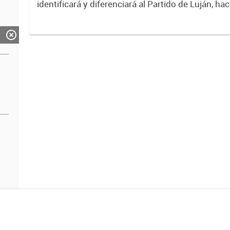
identificará y diferenciará al Partido de Luján, ha
Expresa su identidad, sus fortalezas y todo su pot