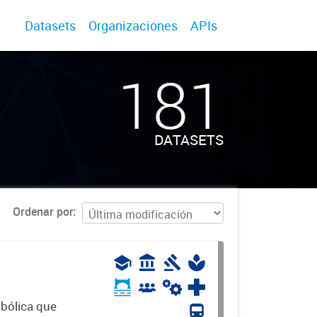
Datasets
Organizaciones
APIs
181
DATASETS
Ordenar por
mbólica que