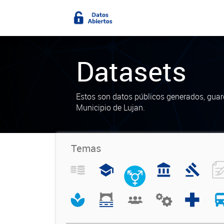
Datasets
Estos son datos públicos generados, guar
Municipio de Lujan.
Temas