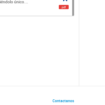
ciéndolo único.
encial. Es un...
pdf
Contactanos