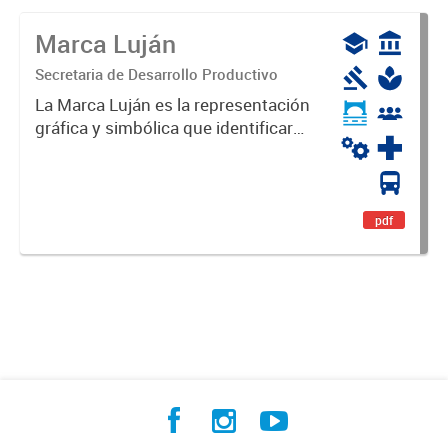
Marca Luján
Secretaria de Desarrollo Productivo
La Marca Luján es la representación
gráfica y simbólica que identificará
y diferenciará al Partido de Luján,
haciéndolo único. Expresa su
identidad, sus fortalezas y todo su
potencial. Es un...
pdf