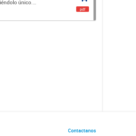
ciéndolo único.
encial. Es un...
pdf
Contactanos