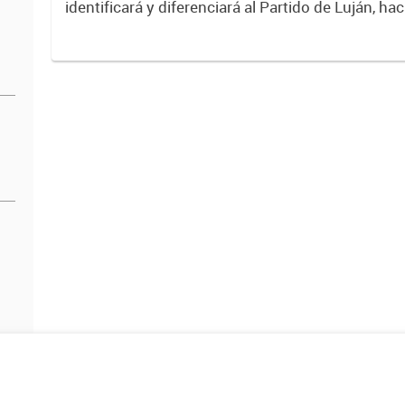
identificará y diferenciará al Partido de Luján, ha
Expresa su identidad, sus fortalezas y todo su pot