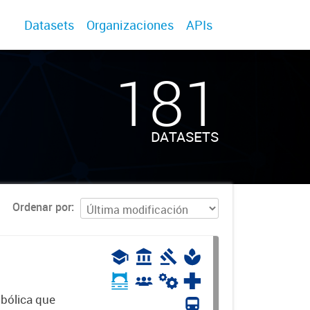
Datasets
Organizaciones
APIs
181
DATASETS
Ordenar por
mbólica que