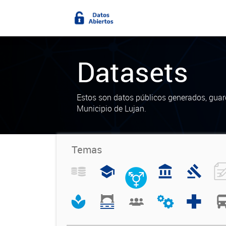
Datasets
Estos son datos públicos generados, guar
Municipio de Lujan.
Temas