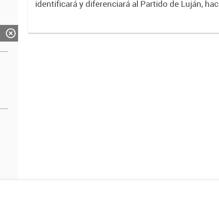
identificará y diferenciará al Partido de Luján, ha
Expresa su identidad, sus fortalezas y todo su pot