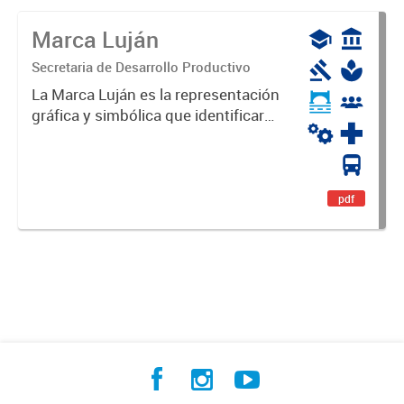
Marca Luján
Secretaria de Desarrollo Productivo
La Marca Luján es la representación
gráfica y simbólica que identificará
y diferenciará al Partido de Luján,
haciéndolo único. Expresa su
identidad, sus fortalezas y todo su
potencial. Es un...
pdf